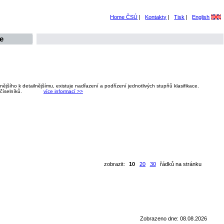
Home ČSÚ
|
Kontakty
|
Tisk
|
English
e
ějšího k detailnějšímu, existuje nadřazení a podřízení jednotlivých stupňů klasifikace.
 číselníků.
více informací >>
zobrazit:
10
20
30
řádků na stránku
Zobrazeno dne: 08.08.2026