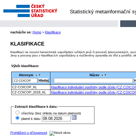
Statistický metainformační 
nacházíte se:
Home
>
Klasifikace
KLASIFIKACE
Klasifikací se rozumí hierarchické uspořádání určitých jevů či procesů (ekonomických, soci
Jevy a procesy jsou v klasifikacích uspořádány a rozčleněny zpravidla do tříd a podtříd, sk
Výběr klasifikace:
Akronym
Název
CZ-COICOP_KL
Klasifikace individuální spotřeby podle účelu (CZ-COICO
CZ-COICOP_2018_KL
Klasifikace individuální spotřeby podle účelu (CZ-COICO
Zobrazit klasifikace k datu:
všechny (bez ohledu na datum platnosti)
platné k datu:
Prohlášení o přístupnosti