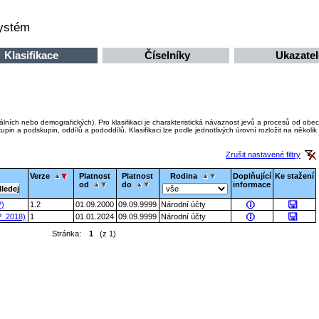
systém
Klasifikace
Číselníky
Ukazatel
álních nebo demografických). Pro klasifikaci je charakteristická návaznost jevů a procesů od obecn
upin a podskupin, oddílů a pododdílů. Klasifikaci lze podle jednotlivých úrovní rozložit na několik
Zrušit nastavené filtry
Verze
Platnost
Platnost
Rodina
Doplňující
Ke stažení
od
do
informace
P)
1.2
01.09.2000
09.09.9999
Národní účty
P_2018)
1
01.01.2024
09.09.9999
Národní účty
Stránka:
1
(z 1)