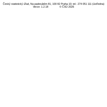
Český statistický úřad, Na padesátém 81, 100 82 Praha 10; tel.: 274 051 111 (ústředna)
Verze: 1.2.18
© ČSÚ 2026