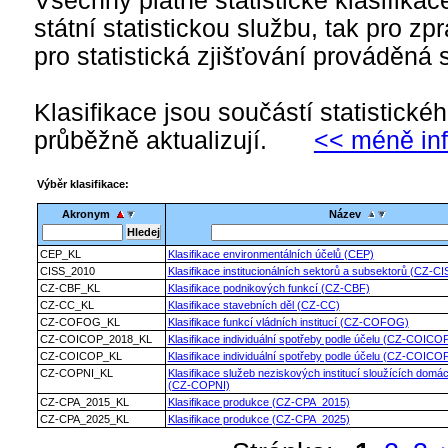
Všechny platné statistické klasifika
státní statistickou službu, tak pro zp
pro statistická zjišťování prováděná s
Klasifikace jsou součástí statistick
průběžně aktualizují.
<< méně in
Výběr klasifikace:
Akronym
Název
CEP_KL
Klasifikace environmentálních účelů (CEP)
CISS_2010
Klasifikace institucionálních sektorů a subsektorů (CZ-C
CZ-CBF_KL
Klasifikace podnikových funkcí (CZ-CBF)
CZ-CC_KL
Klasifikace stavebních děl (CZ-CC)
CZ-COFOG_KL
Klasifikace funkcí vládních institucí (CZ-COFOG)
CZ-COICOP_2018_KL
Klasifikace individuální spotřeby podle účelu (CZ-COICO
CZ-COICOP_KL
Klasifikace individuální spotřeby podle účelu (CZ-COICO
CZ-COPNI_KL
Klasifikace služeb neziskových institucí sloužících domá
(CZ-COPNI)
CZ-CPA_2015_KL
Klasifikace produkce (CZ-CPA_2015)
CZ-CPA_2025_KL
Klasifikace produkce (CZ-CPA_2025)