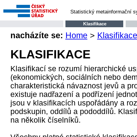
Statistický metainformační 
Klasifikace
nacházíte se:
Home
>
Klasifikac
KLASIFIKACE
Klasifikací se rozumí hierarchické us
(ekonomických, sociálních nebo demog
charakteristická návaznost jevů a pr
existuje nadřazení a podřízení jednot
jsou v klasifikacích uspořádány a roz
podskupin, oddílů a pododdílů. Klasifi
na několik číselníků.