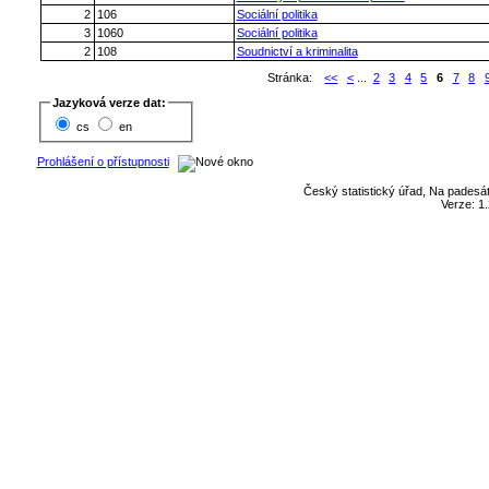
2
106
Sociální politika
3
1060
Sociální politika
2
108
Soudnictví a kriminalita
Stránka:
<<
<
...
2
3
4
5
6
7
8
Jazyková verze dat:
cs
en
Prohlášení o přístupnosti
Český statistický úřad, Na padesát
Verze: 1.