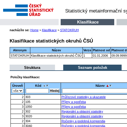
Statistický metainformační 
Klasifikace
nacházíte se:
Home
>
Klasifikace
>
STATOKRUH
Klasifikace statistických okruhů ČSÚ
Akronym
Název
Verze
Platnost od
Platnost 
STATOKRUH
Klasifikace statistických okruhů ČSÚ
1
01.01.2006
09.09.9999
Struktura
Seznam položek
Položky klasifikace:
Úroveň
Kód
Název
2
303
Průřezové statistiky a ukazatele
2
105
Příjmy a spotřeba
3
1050
Příjmy a spotřeba
2
302
Regionální a oblastní statistiky
3
3020
Regionální a oblastní statistiky
2
304
Ročenky a podobná kompendia
3
3040
Ročenky a podobná kompendia