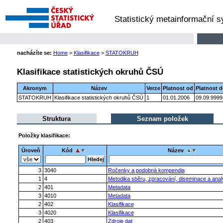
Statistický metainformační 
nacházíte se:
Home
>
Klasifikace
>
STATOKRUH
Klasifikace statistických okruhů ČSÚ
Akronym
Název
Verze
Platnost od
Platnost 
STATOKRUH
Klasifikace statistických okruhů ČSÚ
1
01.01.2006
09.09.9999
Struktura
Seznam položek
Položky klasifikace:
Úroveň
Kód
Název
3
3040
Ročenky a podobná kompendia
1
4
Metodika sběru, zpracování, diseminace a anal
2
401
Metadata
3
4010
Metadata
2
402
Klasifikace
3
4020
Klasifikace
2
403
Zdroje dat