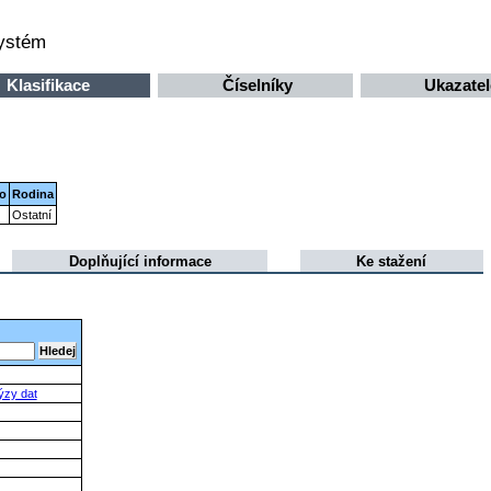
systém
Klasifikace
Číselníky
Ukazatel
do
Rodina
Ostatní
Doplňující informace
Ke stažení
ýzy dat