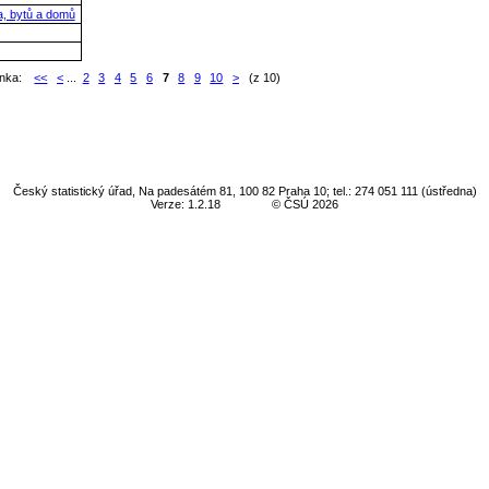
a, bytů a domů
ánka:
<<
<
...
2
3
4
5
6
7
8
9
10
>
(z 10)
Český statistický úřad, Na padesátém 81, 100 82 Praha 10; tel.: 274 051 111 (ústředna)
Verze: 1.2.18
© ČSÚ 2026