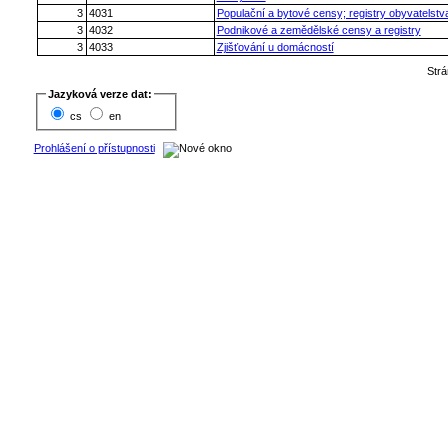
3
4031
Populační a bytové censy; registry obyvatelstv
3
4032
Podnikové a zemědělské censy a registry
3
4033
Zjišťování u domácností
Str
Jazyková verze dat:
cs
en
Prohlášení o přístupnosti