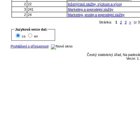
2
22
Inženýrské služby, výzkum a vývoj
3
241
Marketing a poprodejní služby
2
24
Marketing, prodej a poprodejní služby
Stránka:
1
2
3
>
(z 3
Jazyková verze dat:
cs
en
Prohlášení o přístupnosti
Český statistický úřad, Na padesát
Verze: 1.