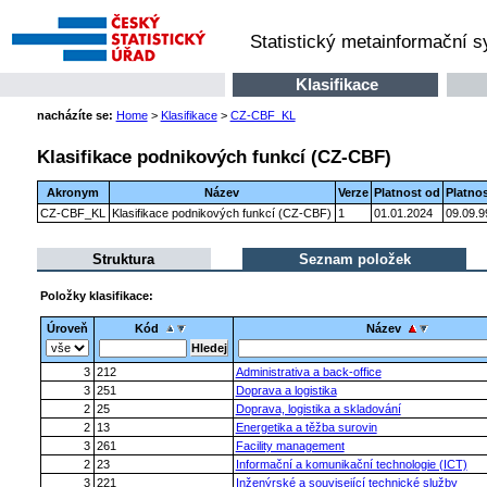
Statistický metainformační 
Klasifikace
nacházíte se:
Home
>
Klasifikace
>
CZ-CBF_KL
Klasifikace podnikových funkcí (CZ-CBF)
Akronym
Název
Verze
Platnost od
Platno
CZ-CBF_KL
Klasifikace podnikových funkcí (CZ-CBF)
1
01.01.2024
09.09.9
Struktura
Seznam položek
Položky klasifikace:
Úroveň
Kód
Název
3
212
Administrativa a back-office
3
251
Doprava a logistika
2
25
Doprava, logistika a skladování
2
13
Energetika a těžba surovin
3
261
Facility management
2
23
Informační a komunikační technologie (ICT)
3
221
Inženýrské a související technické služby