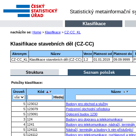
Statistický metainformační 
Klasifikace
nacházíte se:
Home
>
Klasifikace
>
CZ-CC_KL
Klasifikace stavebních děl (CZ-CC)
Akronym
Název
Verze
Platnost od
Platnost do
CZ-CC_KL
Klasifikace stavebních děl (CZ-CC)
1.2
01.01.2019
09.09.9999
P
Struktura
Seznam položek
Položky klasifikace:
Úroveň
Kód
Název
5
123012
Budovy pro obchod a služby
5
123079
Podzemní obchodní střediska
5
123091
Oplocení budov 1230
3
124
Budovy pro dopravu a telekomunikace
4
1241
Budovy pro telekomunikace, nádraží, terminály 
5
124111
Nádraží, terminály a budovy k nim příslušející
5
124112
Budovy pro telekomunikace, rozhlasové a televi