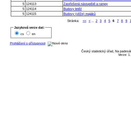
5
124113
Zastřešená nástupiště a rampy
5
124114
Budovy letišť
5
124115
Budovy (věže) majáků
Stránka:
<<
<
...
2
3
4
5
6
7
8
9
Jazyková verze dat:
cs
en
Prohlášení o přístupnosti
Český statistický úřad, Na padesát
Verze: 1.