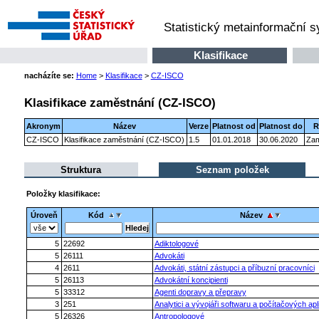
Statistický metainformační 
Klasifikace
nacházíte se:
Home
>
Klasifikace
>
CZ-ISCO
Klasifikace zaměstnání (CZ-ISCO)
Akronym
Název
Verze
Platnost od
Platnost do
R
CZ-ISCO
Klasifikace zaměstnání (CZ-ISCO)
1.5
01.01.2018
30.06.2020
Zam
Struktura
Seznam položek
Položky klasifikace:
Úroveň
Kód
Název
5
22692
Adiktologové
5
26111
Advokáti
4
2611
Advokáti, státní zástupci a příbuzní pracovníci
5
26113
Advokátní koncipienti
5
33312
Agenti dopravy a přepravy
3
251
Analytici a vývojáři softwaru a počítačových apl
5
26326
Antropologové