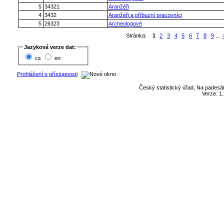
5
34321
Aranžéři
4
3432
Aranžéři a příbuzní pracovníci
5
26323
Archeologové
Stránka:
1
2
3
4
5
6
7
8
9
...
Jazyková verze dat:
cs
en
Prohlášení o přístupnosti
Český statistický úřad, Na padesát
Verze: 1.