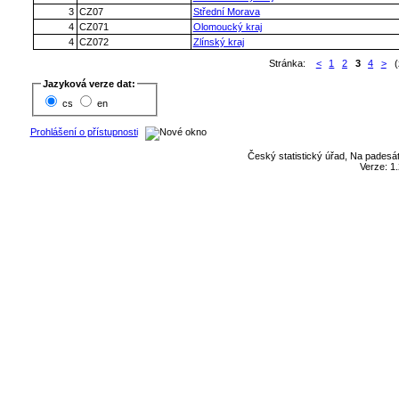
3
CZ07
Střední Morava
4
CZ071
Olomoucký kraj
4
CZ072
Zlínský kraj
Stránka:
<
1
2
3
4
>
(z
Jazyková verze dat:
cs
en
Prohlášení o přístupnosti
Český statistický úřad, Na padesát
Verze: 1.