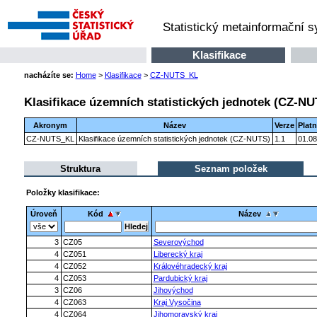
Statistický metainformační 
Klasifikace
nacházíte se:
Home
>
Klasifikace
>
CZ-NUTS_KL
Klasifikace územních statistických jednotek (CZ-NU
Akronym
Název
Verze
Plat
CZ-NUTS_KL
Klasifikace územních statistických jednotek (CZ-NUTS)
1.1
01.08
Struktura
Seznam položek
Položky klasifikace:
Úroveň
Kód
Název
3
CZ05
Severovýchod
4
CZ051
Liberecký kraj
4
CZ052
Královéhradecký kraj
4
CZ053
Pardubický kraj
3
CZ06
Jihovýchod
4
CZ063
Kraj Vysočina
4
CZ064
Jihomoravský kraj