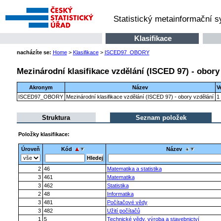
Statistický metainformační 
Klasifikace
nacházíte se:
Home
>
Klasifikace
>
ISCED97_OBORY
Mezinárodní klasifikace vzdělání (ISCED 97) - obory
Akronym
Název
V
ISCED97_OBORY
Mezinárodní klasifikace vzdělání (ISCED 97) - obory vzdělání
1
Struktura
Seznam položek
Položky klasifikace:
Úroveň
Kód
Název
2
46
Matematika a statistika
3
461
Matematika
3
462
Statistika
2
48
Informatika
3
481
Počítačové vědy
3
482
Užití počítačů
1
5
Technické vědy, výroba a stavebnictví