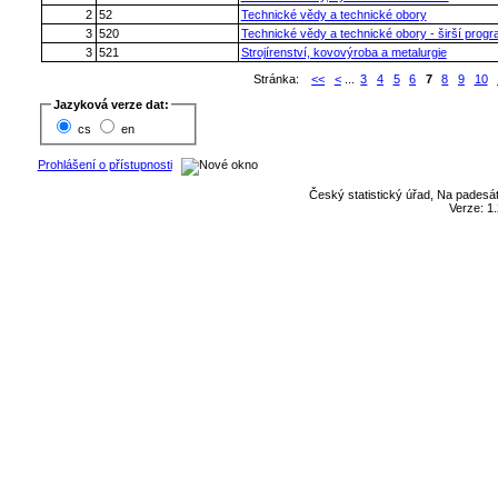
2
52
Technické vědy a technické obory
3
520
Technické vědy a technické obory - širší prog
3
521
Strojírenství, kovovýroba a metalurgie
Stránka:
<<
<
...
3
4
5
6
7
8
9
10
Jazyková verze dat:
cs
en
Prohlášení o přístupnosti
Český statistický úřad, Na padesát
Verze: 1.