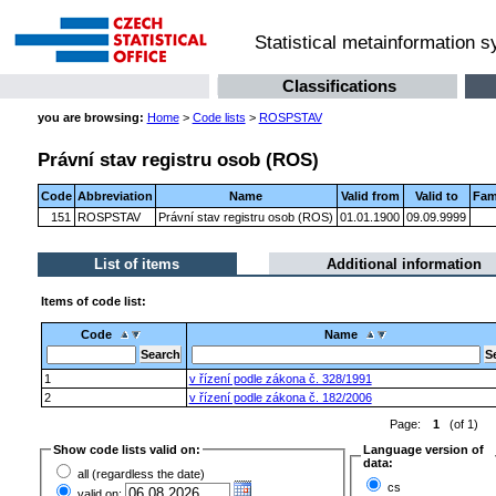
Statistical metainformation 
Classifications
you are browsing:
Home
>
Code lists
>
ROSPSTAV
Právní stav registru osob (ROS)
Code
Abbreviation
Name
Valid from
Valid to
Fam
151
ROSPSTAV
Právní stav registru osob (ROS)
01.01.1900
09.09.9999
List of items
Additional information
Items of code list:
Code
Name
1
v řízení podle zákona č. 328/1991
2
v řízení podle zákona č. 182/2006
Page:
1
(of 1)
Show code lists valid on:
Language version of
data:
all (regardless the date)
cs
valid on: