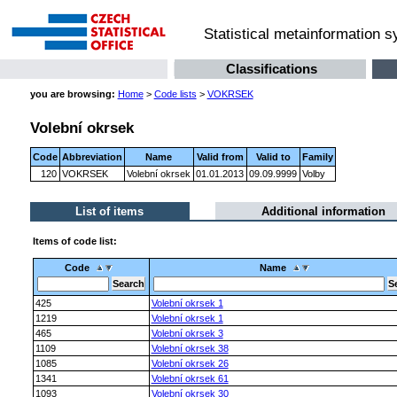
Statistical metainformation 
Classifications
you are browsing:
Home
>
Code lists
>
VOKRSEK
Volební okrsek
Code
Abbreviation
Name
Valid from
Valid to
Family
120
VOKRSEK
Volební okrsek
01.01.2013
09.09.9999
Volby
List of items
Additional information
Items of code list:
Code
Name
425
Volební okrsek 1
1219
Volební okrsek 1
465
Volební okrsek 3
1109
Volební okrsek 38
1085
Volební okrsek 26
1341
Volební okrsek 61
1093
Volební okrsek 30