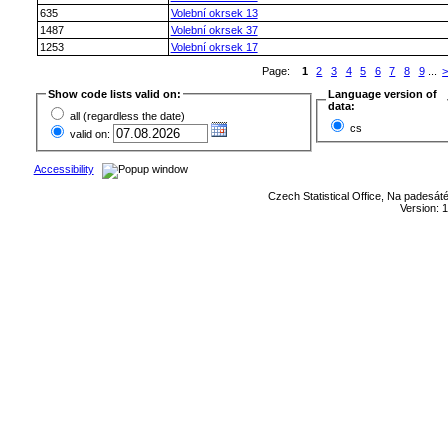
635
Volební okrsek 13
1487
Volební okrsek 37
1253
Volební okrsek 17
Page:
1
2
3
4
5
6
7
8
9
...
Show code lists valid on:
Language version of
data:
all (regardless the date)
cs
valid on:
Accessibility
Czech Statistical Office, Na padesát
Version: 1