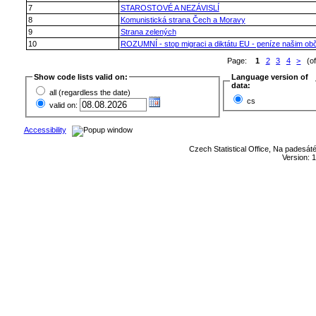
7
STAROSTOVÉ A NEZÁVISLÍ
8
Komunistická strana Čech a Moravy
9
Strana zelených
10
ROZUMNÍ - stop migraci a diktátu EU - peníze našim ob
Page:
1
2
3
4
>
(of
Show code lists valid on:
Language version of
data:
all (regardless the date)
cs
valid on:
Accessibility
Czech Statistical Office, Na padesát
Version: 1