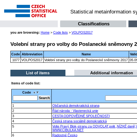
Statistical metainformation 
Classifications
you are browsing:
Home
>
Code lists
>
VOLPOS2017
Volební strany pro volby do Poslanecké sněmovny 
Code
Abbreviation
Name
Vali
1077
VOLPOS2017
Volební strany pro volby do Poslanecké sněmovny 2017
05.0
List of items
Additional information
Items of code list:
Code
1
Občanská demokratická strana
2
Řád národa - Vlastenecká unie
3
CESTA ODPOVĚDNÉ SPOLEČNOSTI
4
Česká strana sociálně demokratická
5
Volte Pravý Blok-stranu za ODVOLAT.polit.,NÍZKÉ dan
WWW.CIBULKA.NET
6
Radostné Česko