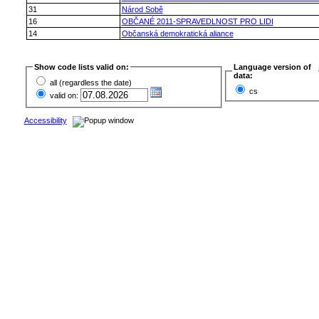
31
Národ Sobě
16
OBČANÉ 2011-SPRAVEDLNOST PRO LIDI
14
Občanská demokratická aliance
Show code lists valid on:
Language version of
data:
all (regardless the date)
cs
valid on:
Accessibility