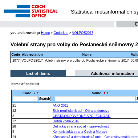
Statistical metainformation 
C
you are browsing:
Home
>
Code lists
>
VOLPOS2017
Volební strany pro volby do Poslanecké sněmovny 
Code
Abbreviation
Name
Vali
1077
VOLPOS2017
Volební strany pro volby do Poslanecké sněmovny 2017
05.0
List of items
Additional information
Items of code list:
Code
Name
21
ANO 2011
13
Blok proti islamizaci - Obrana domova
3
CESTA ODPOVĚDNÉ SPOLEČNOSTI
22
Dobrá volba 2016
28
Dělnická strana sociální spravedlnosti
8
Komunistická strana Čech a Moravy
24
Křesťanská a demokratická unie - Československá stran