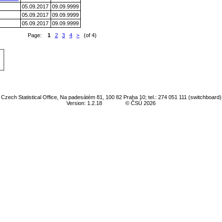
05.09.2017
09.09.9999
05.09.2017
09.09.9999
05.09.2017
09.09.9999
Page:
1
2
3
4
>
(of 4)
Czech Statistical Office, Na padesátém 81, 100 82 Praha 10; tel.: 274 051 111 (switchboard)
Version: 1.2.18
© ČSÚ 2026