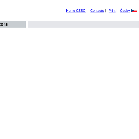
Home CZSO
|
Contacts
|
Print
|
Česky
tors