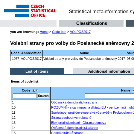
Statistical metainformation 
Classifications
you are browsing:
Home
>
Code lists
>
VOLPOS2017
Volební strany pro volby do Poslanecké sněmovny 
Code
Abbreviation
Name
Vali
1077
VOLPOS2017
Volební strany pro volby do Poslanecké sněmovny 2017
05.0
List of items
Additional information
Items of code list:
Code
Name
1
Občanská demokratická strana
10
ROZUMNÍ - stop migraci a diktátu EU - peníze našim ob
11
Společnost proti developerské výstavbě v Prokopském ú
12
Strana svobodných občanů
13
Blok proti islamizaci - Obrana domova
14
Občanská demokratická aliance
15
Česká pirátská strana