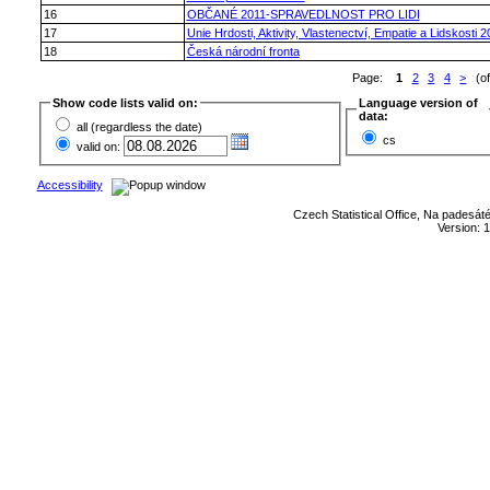
16
OBČANÉ 2011-SPRAVEDLNOST PRO LIDI
17
Unie Hrdosti, Aktivity, Vlastenectví, Empatie a Lidskosti 
18
Česká národní fronta
Page:
1
2
3
4
>
(of
Show code lists valid on:
Language version of
data:
all (regardless the date)
cs
valid on:
Accessibility
Czech Statistical Office, Na padesát
Version: 1