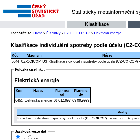
Statistický metainformační 
Klasifikace
nacházíte se:
Home
>
Číselníky
>
CZ-COICOP_U3
>
Elektrická energie
Klasifikace individuální spotřeby podle účelu (CZ-C
Kód
Akronym
Název
5644
CZ-COICOP_U3
Klasifikace individuální spotřeby podle účelu (CZ-COICOP) -
Položka číselníku:
Elektrická energie
Kód
Název
Platnost
Platnost
od
do
0451
Elektrická energie
01.01.1997
09.09.9999
Vazby
Klasifikace individuální spotřeby podle účelu (CZ-COICOP) - úroveň 2 - Skupina
Jazyková verze dat:
cs
en