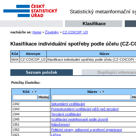
Statistický metainformační 
Klasifikace
nacházíte se:
Home
>
Číselníky
>
CZ-COICOP_U3
Klasifikace individuální spotřeby podle účelu (CZ-C
Kód
Akronym
Název
5644
CZ-COICOP_U3
Klasifikace individuální spotřeby podle účelu (CZ-COICOP) -
Seznam položek
Doplňující informac
Položky číselníku:
Kód
Název
1342
Sekundární vzdělávání
1343
Postsekundární vzdělávání nižší než terciární
1344
Terciární vzdělávání
1345
Vzdělávání nedefinované podle úrovně
1361
Náboženství
1362
Politické strany, odborové a profesní organizace
1421
Léčiva