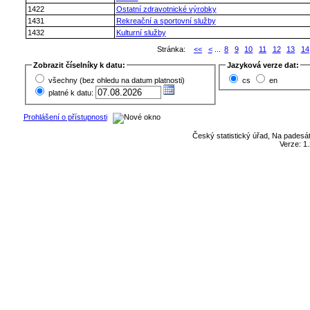
1422
Ostatní zdravotnické výrobky
1431
Rekreační a sportovní služby
1432
Kulturní služby
Stránka:
<<
<
...
8
9
10
11
12
13
14
Zobrazit číselníky k datu:
Jazyková verze dat:
všechny (bez ohledu na datum platnosti)
cs
en
platné k datu:
Prohlášení o přístupnosti
Český statistický úřad, Na padesát
Verze: 1.