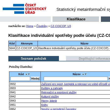
Statistický metainformační 
Klasifikace
nacházíte se:
Home
>
Číselníky
>
CZ-COICOP_U3
Klasifikace individuální spotřeby podle účelu (CZ-C
Kód
Akronym
Název
5644
CZ-COICOP_U3
Klasifikace individuální spotřeby podle účelu (CZ-COICOP) -
Seznam položek
Doplňující informac
Položky číselníku:
Kód
Název
0932
Zařízení pro sport, kempink a rekreaci ve volné přírodě v
0933
Květiny a zahrady
0941
Rekreační a sportovní služby
0942
Kulturní služby
0943
Herny, loterie
0951
Knihy
0952
Noviny a periodické časopisy