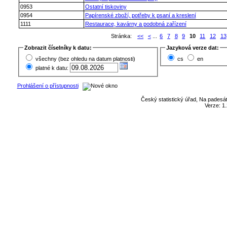
0953
Ostatní tiskoviny
0954
Papírenské zboží, potřeby k psaní a kreslení
1111
Restaurace, kavárny a podobná zařízení
Stránka:
<<
<
...
6
7
8
9
10
11
12
13
Zobrazit číselníky k datu:
Jazyková verze dat:
všechny (bez ohledu na datum platnosti)
cs
en
platné k datu:
Prohlášení o přístupnosti
Český statistický úřad, Na padesát
Verze: 1.