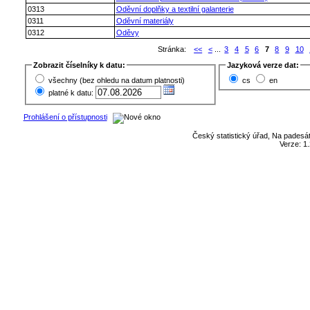
0313
Oděvní doplňky a textilní galanterie
0311
Oděvní materiály
0312
Oděvy
Stránka:
<<
<
...
3
4
5
6
7
8
9
10
Zobrazit číselníky k datu:
Jazyková verze dat:
všechny (bez ohledu na datum platnosti)
cs
en
platné k datu:
Prohlášení o přístupnosti
Český statistický úřad, Na padesát
Verze: 1.