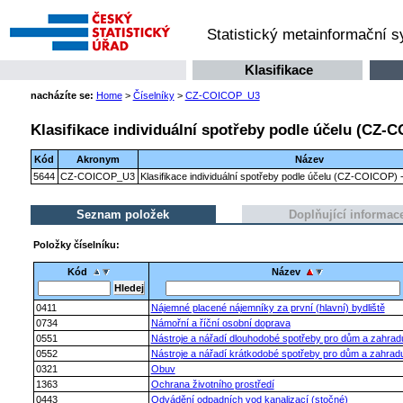
Statistický metainformační 
Klasifikace
nacházíte se:
Home
>
Číselníky
>
CZ-COICOP_U3
Klasifikace individuální spotřeby podle účelu (CZ-C
Kód
Akronym
Název
5644
CZ-COICOP_U3
Klasifikace individuální spotřeby podle účelu (CZ-COICOP) -
Seznam položek
Doplňující informac
Položky číselníku:
Kód
Název
0411
Nájemné placené nájemníky za první (hlavní) bydliště
0734
Námořní a říční osobní doprava
0551
Nástroje a nářadí dlouhodobé spotřeby pro dům a zahrad
0552
Nástroje a nářadí krátkodobé spotřeby pro dům a zahrad
0321
Obuv
1363
Ochrana životního prostředí
0443
Odvádění odpadních vod kanalizací (stočné)