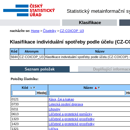
Statistický metainformační 
Klasifikace
nacházíte se:
Home
>
Číselníky
>
CZ-COICOP_U3
Klasifikace individuální spotřeby podle účelu (CZ-C
Kód
Akronym
Název
5644
CZ-COICOP_U3
Klasifikace individuální spotřeby podle účelu (CZ-COICOP) -
Seznam položek
Doplňující informac
Položky číselníku:
Kód
Název
0121
Káva, čaj a kakao
0733
Letecká osobní doprava
0211
Lihoviny
0613
Léčebné a protetické pomůcky
1323
Léčebné a protetické prostředky
1423
Léčebné a protetické prostředky
1321
Léčiva