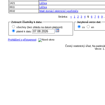
1421
Léčiva
0611
Léčiva
0532
Malé domácí elektrické spotřebiče
Stránka:
<
1
2
3
4
5
6
7
8
9
..
Zobrazit číselníky k datu:
Jazyková verze dat:
všechny (bez ohledu na datum platnosti)
cs
en
platné k datu:
Prohlášení o přístupnosti
Český statistický úřad, Na padesát
Verze: 1.