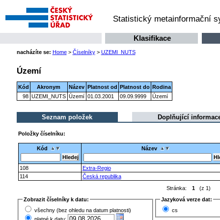
Statistický metainformační 
Klasifikace
nacházíte se:
Home
>
Číselníky
>
UZEMI_NUTS
Území
Kód
Akronym
Název
Platnost od
Platnost do
Rodina
98
UZEMI_NUTS
Území
01.03.2001
09.09.9999
Území
Seznam položek
Doplňující informac
Položky číselníku:
Kód
Název
108
Extra-Regio
114
Česká republika
Stránka:
1
(z 1)
Zobrazit číselníky k datu:
Jazyková verze dat:
všechny (bez ohledu na datum platnosti)
cs
platné k datu: