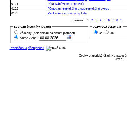
0121
Pěstování vinných hroznů
0122
Pěstování tropického a subtropického ovoce
0123
Pěstování citrusových plodů
Stránka:
1
2
3
4
5
6
7
8
9
...
Zobrazit číselníky k datu:
Jazyková verze dat:
všechny (bez ohledu na datum platnosti)
cs
en
platné k datu:
Prohlášení o přístupnosti
Český statistický úřad, Na padesát
Verze: 1.