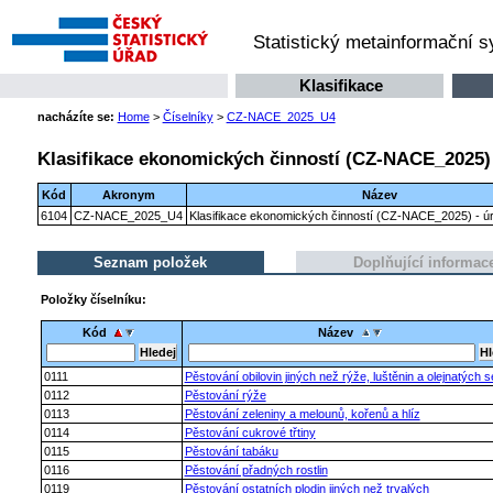
Statistický metainformační 
Klasifikace
nacházíte se:
Home
>
Číselníky
>
CZ-NACE_2025_U4
Klasifikace ekonomických činností (CZ-NACE_2025) -
Kód
Akronym
Název
6104
CZ-NACE_2025_U4
Klasifikace ekonomických činností (CZ-NACE_2025) - úr
Seznam položek
Doplňující informac
Položky číselníku:
Kód
Název
0111
Pěstování obilovin jiných než rýže, luštěnin a olejnatých
0112
Pěstování rýže
0113
Pěstování zeleniny a melounů, kořenů a hlíz
0114
Pěstování cukrové třtiny
0115
Pěstování tabáku
0116
Pěstování přadných rostlin
0119
Pěstování ostatních plodin jiných než trvalých