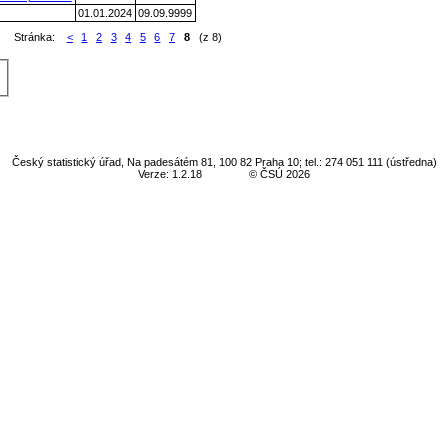
01.01.2024
09.09.9999
Stránka:
<
1
2
3
4
5
6
7
8
(z 8)
Český statistický úřad, Na padesátém 81, 100 82 Praha 10; tel.: 274 051 111 (ústředna)
Verze: 1.2.18
© ČSÚ 2026