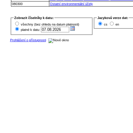
080300
Ostatní environmentální účely
Zobrazit číselníky k datu:
Jazyková verze dat:
všechny (bez ohledu na datum platnosti)
cs
en
platné k datu:
Prohlášení o přístupnosti