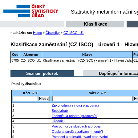
Statistický metainformační 
Klasifikace
nacházíte se:
Home
>
Číselníky
>
CZ-ISCO_U1
Klasifikace zaměstnání (CZ-ISCO) - úroveň 1 - Hlavní
Kód
Akronym
Název
Pl
5705
CZ-ISCO_U1
Klasifikace zaměstnání (CZ-ISCO) - úroveň 1 - Hlavní třída
01
Seznam položek
Doplňující informac
Položky číselníku:
Kód
Název
1
Zákonodárci a řídící pracovníci
2
Specialisté
3
Techničtí a odborní pracovníci
4
Úředníci
5
Pracovníci ve službách a prodeji
8
Obsluha strojů a zařízení, montéři
9
Pomocní a nekvalifikovaní pracovníci