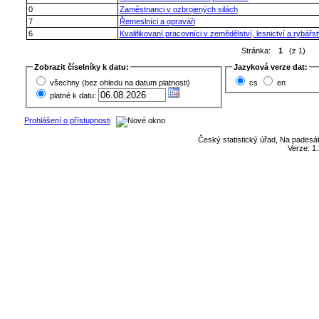
0
Zaměstnanci v ozbrojených silách
7
Řemeslníci a opraváři
6
Kvalifikovaní pracovníci v zemědělství, lesnictví a rybářst
Stránka:
1
(z 1)
Zobrazit číselníky k datu:
Jazyková verze dat:
všechny (bez ohledu na datum platnosti)
cs
en
platné k datu:
Prohlášení o přístupnosti
Český statistický úřad, Na padesát
Verze: 1.