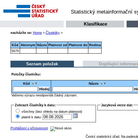
Statistický metainformační 
Klasifikace
nacházíte se:
Home
>
Číselníky
>
Kód
Akronym
Název
Platnost od
Platnost do
Rodina
5679
Seznam položek
Doplňující informac
Položky číselníku:
Kód
Název
Vašemu výrazu neodpovídá žádný záznam.
Zobrazit číselníky k datu:
Jazyková verze dat:
všechny (bez ohledu na datum platnosti)
platné k datu:
Prohlášení o přístupnosti
Český statistický úřad, Na padesát