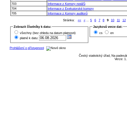
703
Informace z Komory notářů
704
Informace z Exekutorské komory
705
Informace z Komory auditorů
Stránka:
<<
<
...
5
6
7
8
9
10
11
12
Zobrazit číselníky k datu:
Jazyková verze dat:
všechny (bez ohledu na datum platnosti)
cs
en
platné k datu:
Prohlášení o přístupnosti
Český statistický úřad, Na padesát
Verze: 1.