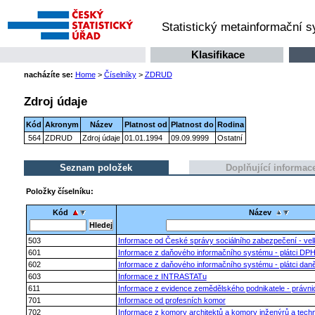
Statistický metainformační 
Klasifikace
nacházíte se:
Home
>
Číselníky
>
ZDRUD
Zdroj údaje
Kód
Akronym
Název
Platnost od
Platnost do
Rodina
564
ZDRUD
Zdroj údaje
01.01.1994
09.09.9999
Ostatní
Seznam položek
Doplňující informac
Položky číselníku:
Kód
Název
503
Informace od České správy sociálního zabezpečení - vel
601
Informace z daňového informačního systému - plátci DP
602
Informace z daňového informačního systému - plátci daně
603
Informace z INTRASTATu
611
Informace z evidence zemědělského podnikatele - právn
701
Informace od profesních komor
702
Informace z komory architektů a komory inženýrů a tech