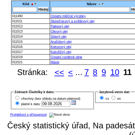
Kód
Název
011490
Ostatní mléčné výrobky
011511
Slunečnicový a světlicový olej
011512
Palmový olej
011513
Olivový olej
011514
Sójový olej
011515
Arašídový olej
011516
Kokosový olej
011517
Kukuřičný olej
011519
Ostatní rostlinné oleje
011521
Máslo
Stránka:
<<
<
...
7
8
9
10
11
Zobrazit číselníky k datu:
Jazyková verze dat:
všechny (bez ohledu na datum platnosti)
cs
en
platné k datu:
Prohlášení o přístupnosti
Český statistický úřad, Na padesát