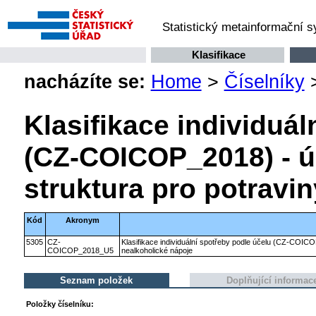
Statistický metainformační 
Klasifikace
nacházíte se:
Home
>
Číselníky
Klasifikace individuál
(CZ-COICOP_2018) - ú
struktura pro potravi
Kód
Akronym
5305
CZ-
Klasifikace individuální spotřeby podle účelu (CZ-COICO
COICOP_2018_U5
nealkoholické nápoje
Seznam položek
Doplňující informac
Položky číselníku: