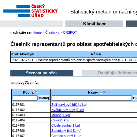
Statistický metainformační 
Klasifikace
nacházíte se:
Home
>
Číselníky
>
CRSPOT
Číselník reprezentantů pro oblast spotřebitelských
Kód
Akronym
Název
232
CRSPOT
Číselník reprezentantů pro oblast spotřebitelských cen (CZ-COICO
Seznam položek
Doplňující informac
Položky číselníku:
Kód
Název
0117401
Zelí hlávkové bílé [1 kg]
0117402
Květák bílý celý [1 ks]
0117403
Mrkev [1 kg]
0117404
Celer [1 kg]
0117405
Cibule suchá [1 kg]
0117406
Žampiony bílé [1 kg]
0117407
Česnek suchý [1 kg]