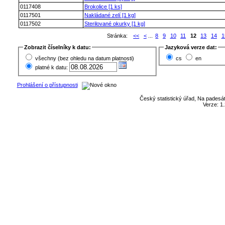
0117408
Brokolice [1 ks]
0117501
Nakládané zelí [1 kg]
0117502
Sterilované okurky [1 kg]
Stránka:
<<
<
...
8
9
10
11
12
13
14
1
Zobrazit číselníky k datu:
Jazyková verze dat:
všechny (bez ohledu na datum platnosti)
cs
en
platné k datu:
Prohlášení o přístupnosti
Český statistický úřad, Na padesát
Verze: 1.