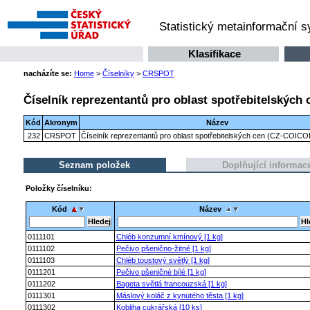
Statistický metainformační 
Klasifikace
nacházíte se:
Home
>
Číselníky
>
CRSPOT
Číselník reprezentantů pro oblast spotřebitelských
Kód
Akronym
Název
232
CRSPOT
Číselník reprezentantů pro oblast spotřebitelských cen (CZ-COICO
Seznam položek
Doplňující informac
Položky číselníku:
Kód
Název
0111101
Chléb konzumní kmínový [1 kg]
0111102
Pečivo pšenično-žitné [1 kg]
0111103
Chléb toustový světlý [1 kg]
0111201
Pečivo pšeničné bílé [1 kg]
0111202
Bageta světlá francouzská [1 kg]
0111301
Máslový koláč z kynutého těsta [1 kg]
0111302
Kobliha cukrářská [10 ks]