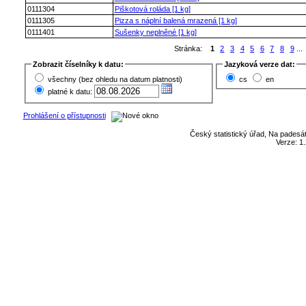
0111304
Piškotová roláda [1 kg]
0111305
Pizza s náplní balená mrazená [1 kg]
0111401
Sušenky neplněné [1 kg]
Stránka:
1
2
3
4
5
6
7
8
9
...
Zobrazit číselníky k datu:
Jazyková verze dat:
všechny (bez ohledu na datum platnosti)
cs
en
platné k datu:
Prohlášení o přístupnosti
Český statistický úřad, Na padesát
Verze: 1.