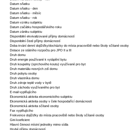
Datum sňatku
Datum sňatku - den
Datum sňatku - měsíc
Datum sňatku - rok
Datum vzniku subjektu
Datum začátku hospodářského roku
Datum zániku subjektu
Disponibilní ekvivalizované příjmy domácností
Disponibilní čisté příjmy domácností
Doba trvání denní dojížďky/docházky do místa pracoviště nebo školy sčítané osoby
Dotace ze státního rozpočtu pro JPO II a III
Druh domu
Druh energie používané k vytápění bytu
Druh koupelny (sprchového koutu) využívané pro byt
Druh materiálu nosných zdí domu
Druh pobytu osoby
Druh vlastníka domu
Druh zdroje teplé vody v bytě
Druh záchodu využívaného pro byt
E-mail vyplňujícího
Ekonomická aktivita ekonomického subjektu
Ekonomická aktivita osoby v čele hospodařící domácnosti
Ekonomická aktivita sčítané osoby
Fax vyplňujícího
Frekvence dojížďky do místa pracoviště nebo školy sčítané osoby
Gini koeficient
Hlavní činnost místní jednotky mimo sídla
Hrubé příjmy domácností