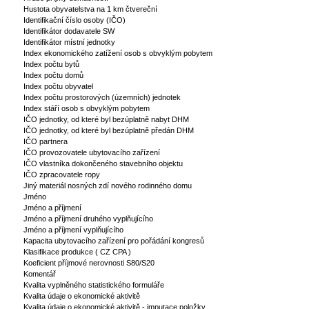
Hustota obyvatelstva na 1 km čtvereční
Identifikační číslo osoby (IČO)
Identifikátor dodavatele SW
Identifikátor místní jednotky
Index ekonomického zatížení osob s obvyklým pobytem
Index počtu bytů
Index počtu domů
Index počtu obyvatel
Index počtu prostorových (územních) jednotek
Index stáří osob s obvyklým pobytem
IČO jednotky, od které byl bezúplatně nabyt DHM
IČO jednotky, od které byl bezúplatně předán DHM
IČO partnera
IČO provozovatele ubytovacího zařízení
IČO vlastníka dokončeného stavebního objektu
IČO zpracovatele ropy
Jiný materiál nosných zdí nového rodinného domu
Jméno
Jméno a příjmení
Jméno a příjmení druhého vyplňujícího
Jméno a příjmení vyplňujícího
Kapacita ubytovacího zařízení pro pořádání kongresů
Klasifikace produkce ( CZ CPA )
Koeficient příjmové nerovnosti S80/S20
Komentář
Kvalita vyplněného statistického formuláře
Kvalita údaje o ekonomické aktivitě
Kvalita údaje o ekonomické aktivitě - imputace položky