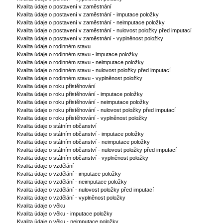
Kvalita údaje o postavení v zaměstnání
Kvalita údaje o postavení v zaměstnání - imputace položky
Kvalita údaje o postavení v zaměstnání - neimputace položky
Kvalita údaje o postavení v zaměstnání - nulovost položky před imputací
Kvalita údaje o postavení v zaměstnání - vyplněnost položky
Kvalita údaje o rodinném stavu
Kvalita údaje o rodinném stavu - imputace položky
Kvalita údaje o rodinném stavu - neimputace položky
Kvalita údaje o rodinném stavu - nulovost položky před imputací
Kvalita údaje o rodinném stavu - vyplněnost položky
Kvalita údaje o roku přistěhování
Kvalita údaje o roku přistěhování - imputace položky
Kvalita údaje o roku přistěhování - neimputace položky
Kvalita údaje o roku přistěhování - nulovost položky před imputací
Kvalita údaje o roku přistěhování - vyplněnost položky
Kvalita údaje o státním občanství
Kvalita údaje o státním občanství - imputace položky
Kvalita údaje o státním občanství - neimputace položky
Kvalita údaje o státním občanství - nulovost položky před imputací
Kvalita údaje o státním občanství - vyplněnost položky
Kvalita údaje o vzdělání
Kvalita údaje o vzdělání - imputace položky
Kvalita údaje o vzdělání - neimputace položky
Kvalita údaje o vzdělání - nulovost položky před imputací
Kvalita údaje o vzdělání - vyplněnost položky
Kvalita údaje o věku
Kvalita údaje o věku - imputace položky
Kvalita údaje o věku - neimputace položky