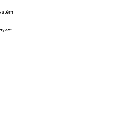
systém
ýzy dat"