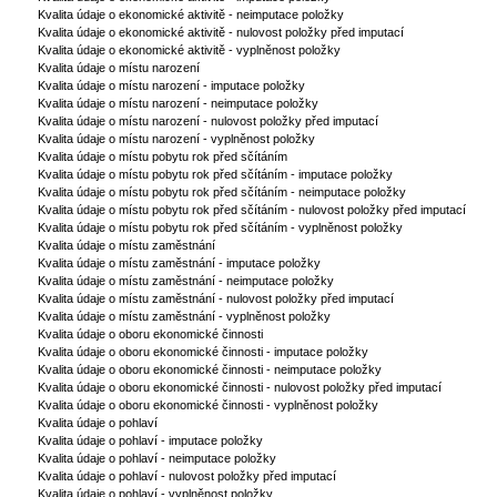
Kvalita údaje o ekonomické aktivitě - neimputace položky
Kvalita údaje o ekonomické aktivitě - nulovost položky před imputací
Kvalita údaje o ekonomické aktivitě - vyplněnost položky
Kvalita údaje o místu narození
Kvalita údaje o místu narození - imputace položky
Kvalita údaje o místu narození - neimputace položky
Kvalita údaje o místu narození - nulovost položky před imputací
Kvalita údaje o místu narození - vyplněnost položky
Kvalita údaje o místu pobytu rok před sčítáním
Kvalita údaje o místu pobytu rok před sčítáním - imputace položky
Kvalita údaje o místu pobytu rok před sčítáním - neimputace položky
Kvalita údaje o místu pobytu rok před sčítáním - nulovost položky před imputací
Kvalita údaje o místu pobytu rok před sčítáním - vyplněnost položky
Kvalita údaje o místu zaměstnání
Kvalita údaje o místu zaměstnání - imputace položky
Kvalita údaje o místu zaměstnání - neimputace položky
Kvalita údaje o místu zaměstnání - nulovost položky před imputací
Kvalita údaje o místu zaměstnání - vyplněnost položky
Kvalita údaje o oboru ekonomické činnosti
Kvalita údaje o oboru ekonomické činnosti - imputace položky
Kvalita údaje o oboru ekonomické činnosti - neimputace položky
Kvalita údaje o oboru ekonomické činnosti - nulovost položky před imputací
Kvalita údaje o oboru ekonomické činnosti - vyplněnost položky
Kvalita údaje o pohlaví
Kvalita údaje o pohlaví - imputace položky
Kvalita údaje o pohlaví - neimputace položky
Kvalita údaje o pohlaví - nulovost položky před imputací
Kvalita údaje o pohlaví - vyplněnost položky