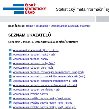
Statistický metainformační 
nacházíte se:
Home
>
Ukazatele
>
Demografické a sociální statistiky
SEZNAM UKAZATELŮ
Ukazatele v tématu
1. Demografické a sociální statistiky
Adresa matričního úřadu (text) - okres
Adresa místa narození matky - stát
Adresa místa narození osoby
Adresa místa narození osoby (kód)
Adresa místa narození otce - stát
Adresa místa narození rozvádějící se manželky - stát (kód)
Adresa místa narození rozvádějícího se manžela - stát (kód)
Adresa místa narození snoubence/snoubenky 1 - stát
Adresa místa narození snoubence/snoubenky 2 - stát
Adresa místa narození zemřelého - stát
Adresa místa trvalého pobytu
Adresa místa trvalého pobytu matky (text) - obec
Adresa místa trvalého pobytu matky (text) - okres
Adresa místa trvalého pobytu matky (text) - ulice, čp.