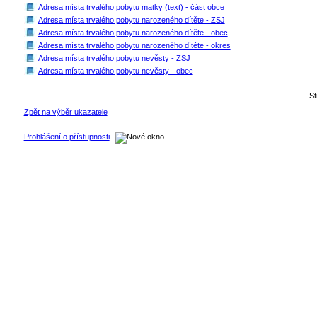
Adresa místa trvalého pobytu matky (text) - část obce
Adresa místa trvalého pobytu narozeného dítěte - ZSJ
Adresa místa trvalého pobytu narozeného dítěte - obec
Adresa místa trvalého pobytu narozeného dítěte - okres
Adresa místa trvalého pobytu nevěsty - ZSJ
Adresa místa trvalého pobytu nevěsty - obec
S
Zpět na výběr ukazatele
Prohlášení o přístupnosti