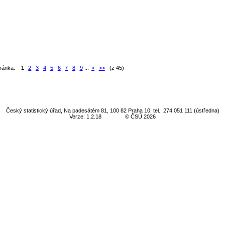
tránka:
1
2
3
4
5
6
7
8
9
...
>
>>
(z 45)
Český statistický úřad, Na padesátém 81, 100 82 Praha 10; tel.: 274 051 111 (ústředna)
Verze: 1.2.18
© ČSÚ 2026