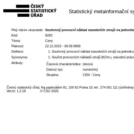
Statistický metainformační 
Plný název ukazatele:
Souhrnný provozní náklad stavebních strojů na jednotk
Kód:
8283
Téma:
Ceny
Platnost:
22.12.2015 - 09.09.9999
Definice:
Souhrnný provozní náklad stavebních strojů na jednotku 
Synonyma:
Součet provozních nákladů strojů [Kč/m.j. stavební prác
Atributy:
Časová charakteristika:
toková
Datový typ:
numerický
Skupina:
CEN - Ceny
Český statistický úřad, Na padesátém 81, 100 82 Praha 10; tel.: 274 051 111 (ústředna)
Verze: 1.2.18
© ČSÚ 2026