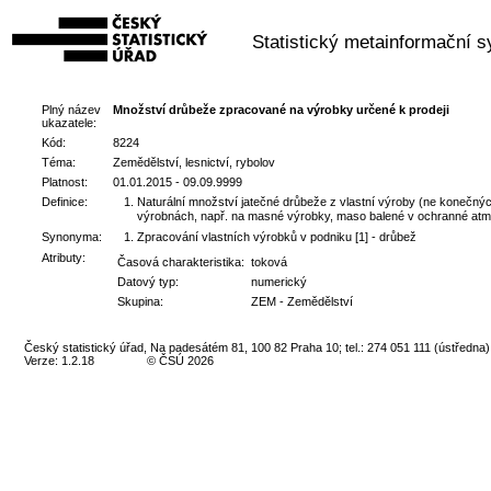
Statistický metainformační 
Plný název
Množství drůbeže zpracované na výrobky určené k prodeji
ukazatele:
Kód:
8224
Téma:
Zemědělství, lesnictví, rybolov
Platnost:
01.01.2015 - 09.09.9999
Definice:
Naturální množství jatečné drůbeže z vlastní výroby (ne konečn
výrobnách, např. na masné výrobky, maso balené v ochranné atmos
Synonyma:
Zpracování vlastních výrobků v podniku [1] - drůbež
Atributy:
Časová charakteristika:
toková
Datový typ:
numerický
Skupina:
ZEM - Zemědělství
Český statistický úřad, Na padesátém 81, 100 82 Praha 10; tel.: 274 051 111 (ústředna)
Verze: 1.2.18
© ČSÚ 2026