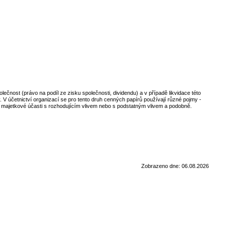
lečnost (právo na podíl ze zisku společnosti, dividendu) a v případě likvidace této
. V účetnictví organizací se pro tento druh cenných papírů používají různé pojmy -
, či majetkové účasti s rozhodujícím vlivem nebo s podstatným vlivem a podobně.
Zobrazeno dne: 06.08.2026