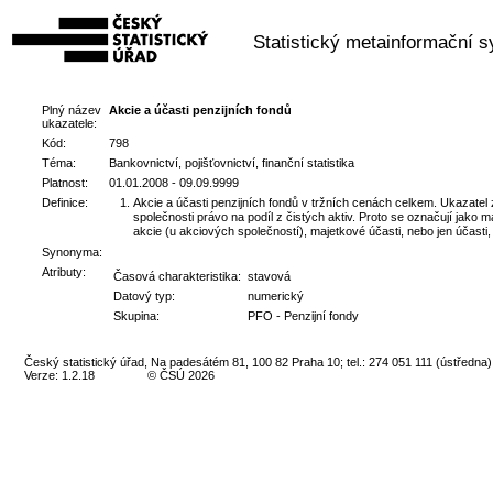
Statistický metainformační 
Plný název
Akcie a účasti penzijních fondů
ukazatele:
Kód:
798
Téma:
Bankovnictví, pojišťovnictví, finanční statistika
Platnost:
01.01.2008 - 09.09.9999
Definice:
Akcie a účasti penzijních fondů v tržních cenách celkem. Ukazatel z
společnosti právo na podíl z čistých aktiv. Proto se označují jako 
akcie (u akciových společností), majetkové účasti, nebo jen účasti,
Synonyma:
Atributy:
Časová charakteristika:
stavová
Datový typ:
numerický
Skupina:
PFO - Penzijní fondy
Český statistický úřad, Na padesátém 81, 100 82 Praha 10; tel.: 274 051 111 (ústředna)
Verze: 1.2.18
© ČSÚ 2026