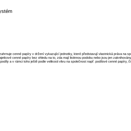
systém
ahrnuje cenné papíry v držení vykazující jednotky, které představují vlastnická práva na spo
majetkové cenné papíry bez ohledu na to, zda mají listinnou podobu nebo jsou jen zaknihovány
 podíly a v rámci toho ještě podle velikosti vlivu na společnost např. podílové cenné papíry