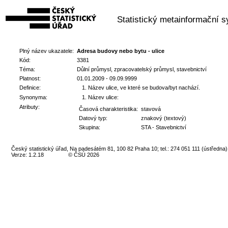
Statistický metainformační 
Plný název ukazatele:
Adresa budovy nebo bytu - ulice
Kód:
3381
Téma:
Důlní průmysl, zpracovatelský průmysl, stavebnictví
Platnost:
01.01.2009 - 09.09.9999
Definice:
Název ulice, ve které se budova/byt nachází.
Synonyma:
Název ulice:
Atributy:
Časová charakteristika:
stavová
Datový typ:
znakový (textový)
Skupina:
STA - Stavebnictví
Český statistický úřad, Na padesátém 81, 100 82 Praha 10; tel.: 274 051 111 (ústředna)
Verze: 1.2.18
© ČSÚ 2026