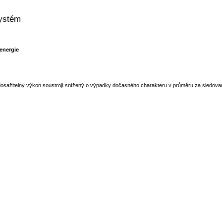
systém
energie
dosažitelný výkon soustrojí snížený o výpadky dočasného charakteru v průměru za sledova