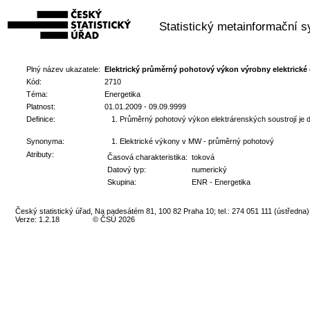
Statistický metainformační 
Plný název ukazatele:
Elektrický průměrný pohotový výkon výrobny elektrické 
Kód:
2710
Téma:
Energetika
Platnost:
01.01.2009 - 09.09.9999
Definice:
Průměrný pohotový výkon elektrárenských soustrojí je 
Synonyma:
Elektrické výkony v MW - průměrný pohotový
Atributy:
Časová charakteristika:
toková
Datový typ:
numerický
Skupina:
ENR - Energetika
Český statistický úřad, Na padesátém 81, 100 82 Praha 10; tel.: 274 051 111 (ústředna)
Verze: 1.2.18
© ČSÚ 2026