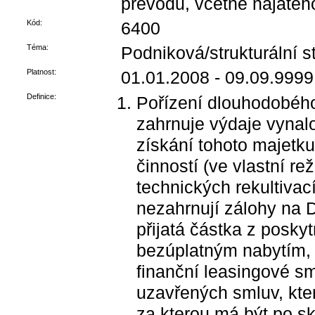
převodů, včetně najatého
Kód:
6400
Téma:
Podniková/strukturální st
Platnost:
01.01.2008 - 09.09.9999
Definice:
Pořízení dlouhodobéh
zahrnuje výdaje vyna
získání tohoto majetk
činností (ve vlastní re
technických rekultiva
nezahrnují zálohy na D
přijatá částka z posk
bezúplatným nabytím, 
finanční leasingové sm
uzavřených smluv, kter
za kterou má být po 