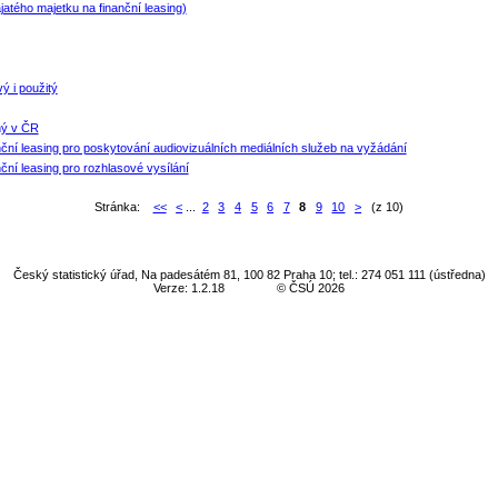
tého majetku na finanční leasing)
 i použitý
ný v ČR
ní leasing pro poskytování audiovizuálních mediálních služeb na vyžádání
ní leasing pro rozhlasové vysílání
Stránka:
<<
<
...
2
3
4
5
6
7
8
9
10
>
(z 10)
Český statistický úřad, Na padesátém 81, 100 82 Praha 10; tel.: 274 051 111 (ústředna)
Verze: 1.2.18
© ČSÚ 2026