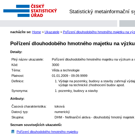
Statistický metainformační 
nacházíte se:
Home
>
Ukazatele
>
Pořízení dlouhodobého hmotného majetku na výz
Pořízení dlouhodobého hmotného majetku na výzkum
Detaily:
Plný název ukazatele:
Pořízení dlouhodobého hmotného majetku na výzkum a v
Kód:
3000
Téma:
Věda a technologie
Platnost:
01.01.2009 - 09.09.9999
Definice:
Výdaje na pozemky, budovy a stavby zahrnují výdaj
výdaje na technické zhodnocení budov apod.
Synonyma:
pozemky, budovy a stavby
Atributy:
Časová charakteristika:
toková
Datový typ:
numerický
Skupina:
DHM - Nefinanční aktiva - dlouhodobý hmotný majetek
Seznam souvisejících ukazatelů:
Pořízení dlouhodobého hmotného majetku