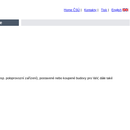
Home ČSÚ
|
Kontakty
|
Tisk
|
English
e
sp. poloprovozní zařízení), postavené nebo koupené budovy pro VaV, dále také