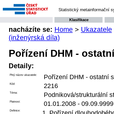
Statistický metainformační 
Klasifikace
nacházíte se:
Home
>
Ukazatele
(inženýrská díla)
Pořízení DHM - ostatní
Detaily:
Plný název ukazatele:
Pořízení DHM - ostatní s
Kód:
2216
Téma:
Podniková/strukturální st
Platnost:
01.01.2008 - 09.09.9999
Definice:
Pořízení dlouhodobéh