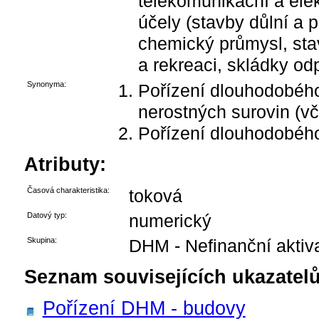
telekomunikační a ele
účely (stavby důlní a p
chemický průmysl, stav
a rekreaci, skládky od
Synonyma:
Pořízení dlouhodobéh
nerostných surovin (vč.
Pořízení dlouhodobéh
Atributy:
Časová charakteristika:
toková
Datový typ:
numerický
Skupina:
DHM - Nefinanční aktiv
Seznam souvisejících ukazatelů
Pořízení DHM - budovy