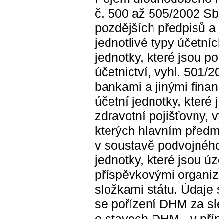
č. 500 až 505/2002 Sb.
pozdějších předpisů a 
jednotlivé typy účetní
jednotky, které jsou p
účetnictví, vyhl. 501/2
bankami a jinými finan
účetní jednotky, které
zdravotní pojišťovny, v
kterých hlavním předm
v soustavě podvojného 
jednotky, které jsou 
příspěvkovými organiz
složkami státu. Údaje 
se pořízení DHM za sl
o stavech DHM - v pří