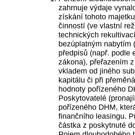
zahrnuje výdaje vyna
získání tohoto majetk
činností (ve vlastní re
technických rekultiva
bezúplatným nabytím (n
předpisů (např. podle
zákona), přeřazením z
vkladem od jiného subj
kapitálu či při přemě
hodnoty pořízeného D
Poskytovatelé (pronají
pořízeného DHM, kter
finančního leasingu. Pr
částka z poskytnuté d
Pojem dlouhodobého h