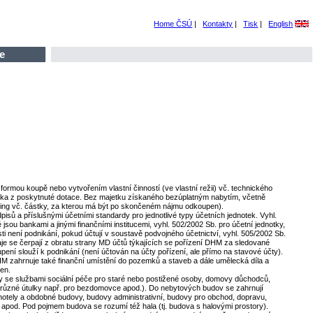
Home ČSÚ
|
Kontakty
|
Tisk
|
English
e
rmou koupě nebo vytvořením vlastní činností (ve vlastní režii) vč. technického
stka z poskytnuté dotace. Bez majetku získaného bezúplatným nabytím, včetně
easing vč. částky, za kterou má být po skončeném nájmu odkoupen).
ů a příslušnými účetními standardy pro jednotlivé typy účetních jednotek. Vyhl.
 jsou bankami a jinými finančními institucemi, vyhl. 502/2002 Sb. pro účetní jednotky,
ti není podnikání, pokud účtují v soustavě podvojného účetnictví, vyhl. 505/2002 Sb.
je se čerpají z obratu strany MD účtů týkajících se pořízení DHM za sledované
ení slouží k podnikání (není účtován na účty pořízení, ale přímo na stavové účty).
DHM zahrnuje také finanční umístění do pozemků a staveb a dále umělecká díla a
ven.
 se službami sociální péče pro staré nebo postižené osoby, domovy důchodců,
ny, různé útulky např. pro bezdomovce apod.). Do nebytových budov se zahrnují
hotely a obdobné budovy, budovy administrativní, budovy pro obchod, dopravu,
í apod. Pod pojmem budova se rozumí též hala (tj. budova s halovými prostory).