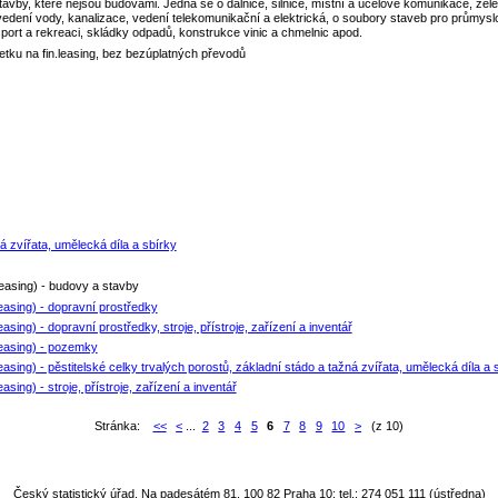
avby, které nejsou budovami. Jedná se o dálnice, silnice, místní a účelové komunikace, želez
edení vody, kanalizace, vedení telekomunikační a elektrická, o soubory staveb pro průmyslo
sport a rekreaci, skládky odpadů, konstrukce vinic a chmelnic apod.
etku na fin.leasing, bez bezúplatných převodů
á zvířata, umělecká díla a sbírky
easing) - budovy a stavby
easing) - dopravní prostředky
ing) - dopravní prostředky, stroje, přístroje, zařízení a inventář
leasing) - pozemky
ing) - pěstitelské celky trvalých porostů, základní stádo a tažná zvířata, umělecká díla a 
ng) - stroje, přístroje, zařízení a inventář
Stránka:
<<
<
...
2
3
4
5
6
7
8
9
10
>
(z 10)
Český statistický úřad, Na padesátém 81, 100 82 Praha 10; tel.: 274 051 111 (ústředna)