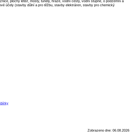
nice, plochy letišť, mosty, tunely, hráze, vodní cesty, vodní stupně, o podzemní a
vé účely (stavby důlní a pro těžbu, stavby elektráren, stavby pro chemický
sbírky
Zobrazeno dne: 06.08.2026