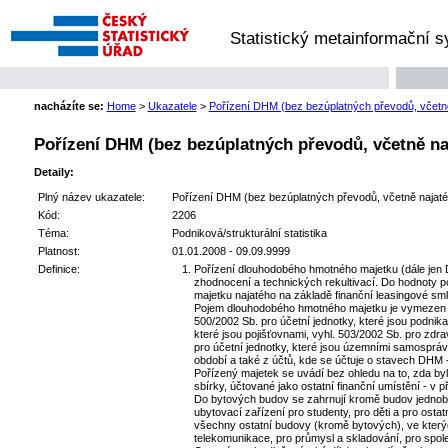
Statistický metainformační 
nacházíte se:
Home
>
Ukazatele
>
Pořízení DHM (bez bezúplatných převodů, včetně 
Pořízení DHM (bez bezúplatných převodů, včetně naj
Detaily:
Plný název ukazatele:
Pořízení DHM (bez bezúplatných převodů, včetně najatéh
Kód:
2206
Téma:
Podniková/strukturální statistika
Platnost:
01.01.2008 - 09.09.9999
Definice:
Pořízení dlouhodobého hmotného majetku (dále jen D
zhodnocení a technických rekultivací. Do hodnoty p
majetku najatého na základě finanční leasingové sml
Pojem dlouhodobého hmotného majetku je vymezen vyh
500/2002 Sb. pro účetní jednotky, které jsou podnikat
které jsou pojišťovnami, vyhl. 503/2002 Sb. pro zdra
pro účetní jednotky, které jsou územními samospráv
období a také z účtů, kde se účtuje o stavech DHM -
Pořízený majetek se uvádí bez ohledu na to, zda byl
sbírky, účtované jako ostatní finanční umístění - v 
Do bytových budov se zahrnují kromě budov jednoby
ubytovací zařízení pro studenty, pro děti a pro ost
všechny ostatní budovy (kromě bytových), ve kterýc
telekomunikace, pro průmysl a skladování, pro spole