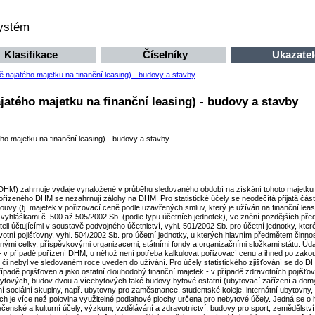
systém
Klasifikace
Číselníky
Ukazatel
najatého majetku na finanční leasing) - budovy a stavby
atého majetku na finanční leasing) - budovy a stavby
o majetku na finanční leasing) - budovy a stavby
HM) zahrnuje výdaje vynaložené v průběhu sledovaného období na získání tohoto majetku fo
ořízeného DHM se nezahrnují zálohy na DHM. Pro statistické účely se neodečítá přijatá čá
ouvy (tj. majetek v pořizovací ceně podle uzavřených smluv, který je užíván na finanční l
láškami č. 500 až 505/2002 Sb. (podle typu účetních jednotek), ve znění pozdějších předpis
eli účtujícími v soustavě podvojného účetnictví, vyhl. 501/2002 Sb. pro účetní jednotky, které
votní pojišťovny, vyhl. 504/2002 Sb. pro účetní jednotky, u kterých hlavním předmětem činnos
nými celky, příspěvkovými organizacemi, státními fondy a organizačními složkami státu. Úda
 v případě pořízení DHM, u něhož není potřeba kalkulovat pořizovací cenu a ihned po zakoup
 či nebyl ve sledovaném roce uveden do užívání. Pro účely statistického zjišťování se do 
případě pojišťoven a jako ostatní dlouhodobý finanční majetek - v případě zdravotních pojišťo
tových, budov dvou a vícebytových také budovy bytové ostatní (ubytovací zařízení a domy
atní sociální skupiny, např. ubytovny pro zaměstnance, studentské koleje, internátní ubytov
h je více než polovina využitelné podlahové plochy určena pro nebytové účely. Jedná se o 
čenské a kulturní účely, výzkum, vzdělávání a zdravotnictví, budovy pro sport, zemědělstv