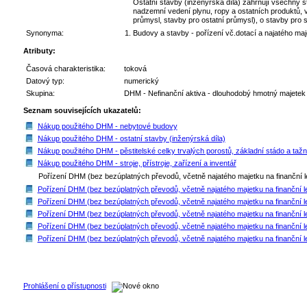
Ostatní stavby (inženýrská díla) zahrnují všechny st
nadzemní vedení plynu, ropy a ostatních produktů, v
průmysl, stavby pro ostatní průmysl), o stavby pro 
Synonyma:
Budovy a stavby - pořízení vč.dotací a najatého maj
Atributy:
Časová charakteristika:
toková
Datový typ:
numerický
Skupina:
DHM - Nefinanční aktiva - dlouhodobý hmotný majetek
Seznam souvisejících ukazatelů:
Nákup použitého DHM - nebytové budovy
Nákup použitého DHM - ostatní stavby (inženýrská díla)
Nákup použitého DHM - pěstitelské celky trvalých porostů, základní stádo a tažn
Nákup použitého DHM - stroje, přístroje, zařízení a inventář
Pořízení DHM (bez bezúplatných převodů, včetně najatého majetku na finanční l
Pořízení DHM (bez bezúplatných převodů, včetně najatého majetku na finanční l
Pořízení DHM (bez bezúplatných převodů, včetně najatého majetku na finanční leas
Pořízení DHM (bez bezúplatných převodů, včetně najatého majetku na finanční 
Pořízení DHM (bez bezúplatných převodů, včetně najatého majetku na finanční leas
Pořízení DHM (bez bezúplatných převodů, včetně najatého majetku na finanční leasi
Prohlášení o přístupnosti