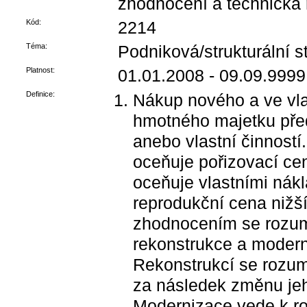
zhodnocení a technická 
Kód:
2214
Téma:
Podniková/strukturální st
Platnost:
01.01.2008 - 09.09.9999
Definice:
Nákup nového a ve vla
hmotného majetku před
anebo vlastní činností
oceňuje pořizovací cen
oceňuje vlastními nákl
reprodukční cena nižší
zhodnocením se rozumí
rekonstrukce a moder
Rekonstrukcí se rozumí
za následek změnu jeh
Modernizace vede k ro