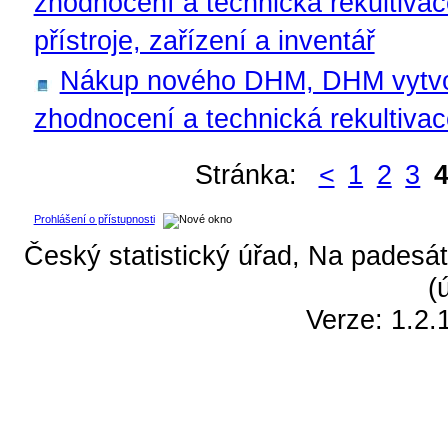
zhodnocení a technická rekultivac
přístroje, zařízení a inventář
Nákup nového DHM, DHM vytvoře
zhodnocení a technická rekultiv
Stránka:
<
1
2
3
Prohlášení o přístupnosti
Český statistický úřad, Na padesát
(
Verze: 1.2.