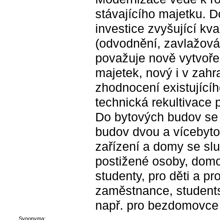
stávajícího majetku. D
investice zvyšující kv
(odvodnění, zavlažová
považuje nově vytvoř
majetek, nový i v zahra
zhodnocení existujíc
technická rekultivace
Do bytových budov se 
budov dvou a vícebyto
zařízení a domy se slu
postižené osoby, domo
studenty, pro děti a pr
zaměstnance, studentsk
např. pro bezdomovce 
Synonyma: