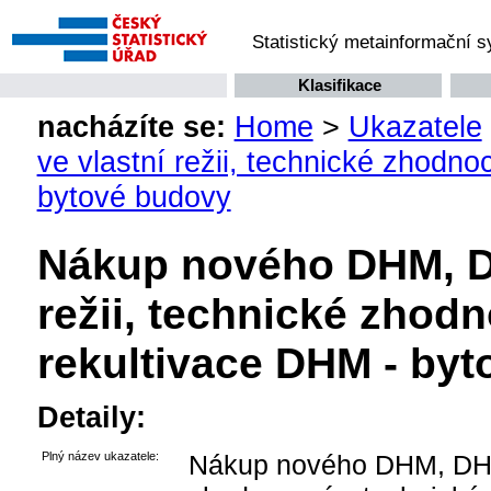
Statistický metainformační 
Klasifikace
nacházíte se:
Home
>
Ukazatele
ve vlastní režii, technické zhodn
bytové budovy
Nákup nového DHM, DH
režii, technické zhod
rekultivace DHM - by
Detaily:
Plný název ukazatele:
Nákup nového DHM, DHM v