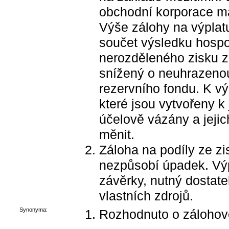
obchodní korporace má
Výše zálohy na výplatu
součet výsledku hospo
nerozděleného zisku z 
snížený o neuhrazenou 
rezervního fondu. K vý
které jsou vytvořeny k 
účelově vázány a jeji
měnit.
Záloha na podíly ze z
nezpůsobí úpadek. Vý
závěrky, nutný dostate
vlastních zdrojů.
Synonyma:
Rozhodnuto o zálohové 