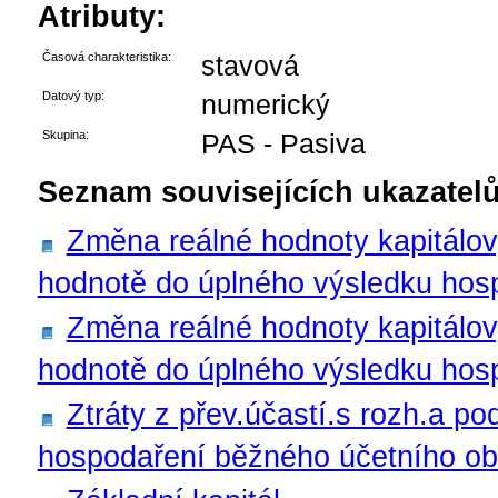
Atributy:
Časová charakteristika:
stavová
Datový typ:
numerický
Skupina:
PAS - Pasiva
Seznam souvisejících ukazatelů
Změna reálné hodnoty kapitálov
hodnotě do úplného výsledku hosp
Změna reálné hodnoty kapitálov
hodnotě do úplného výsledku hos
Ztráty z přev.účastí.s rozh.a po
hospodaření běžného účetního obd