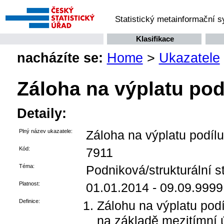
Statistický metainformační 
Klasifikace
nacházíte se:
Home
>
Ukazatele
Záloha na výplatu pod
Detaily:
Plný název ukazatele:
Záloha na výplatu podílu
Kód:
7911
Téma:
Podniková/strukturální st
Platnost:
01.01.2014 - 09.09.9999
Definice:
Zálohu na výplatu podí
na základě mezitímní ú