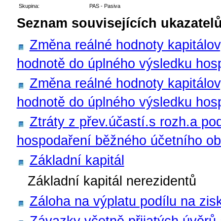
Skupina:
PAS - Pasiva
Seznam souvisejících ukazatelů
Změna reálné hodnoty kapitálov
hodnotě do úplného výsledku hosp
Změna reálné hodnoty kapitálov
hodnotě do úplného výsledku hos
Ztráty z přev.účastí.s rozh.a po
hospodaření běžného účetního obd
Základní kapitál
Základní kapitál nerezidentů
Záloha na výplatu podílu na zis
Závazky včetně přijatých úvěrů 