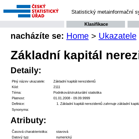
Statistický metainformační 
Klasifikace
nacházíte se:
Home
>
Ukazatele
Základní kapitál nere
Detaily:
Plný název ukazatele:
Základní kapitál nerezidentů
Kód:
2111
Téma:
Podniková/strukturální statistika
Platnost:
01.01.2008 - 09.09.9999
Definice:
Základní kapitál nerezidentů zahrnuje základní kapitá
Synonyma:
Atributy:
Časová charakteristika:
stavová
Datový typ:
numerický