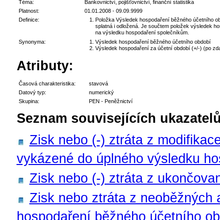
Téma:
Bankovnictví, pojišťovnictví, finanční statistika
Platnost:
01.01.2008 - 09.09.9999
Definice:
Položka Výsledek hospodaření běžného účetního obd
splatná i odložená. Je součtem položek výsledek h
na výsledku hospodaření společníkům.
Synonyma:
Výsledek hospodaření běžného účetního období
Výsledek hospodaření za účetní období (+/-) (po zd
Atributy:
Časová charakteristika:
stavová
Datový typ:
numerický
Skupina:
PEN - Peněžnictví
Seznam souvisejících ukazatelů
Zisk nebo (-) ztráta z modifikac
vykázené do úplného výsledku ho
Zisk nebo (-) ztráta z ukončova
Zisk nebo ztráta z neoběžných 
hospodaření běžného účetního o