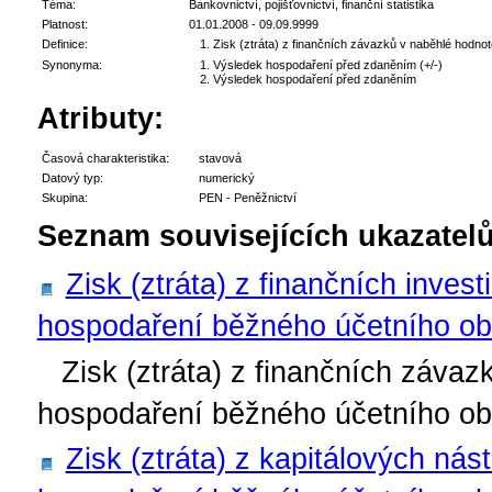
Téma:
Bankovnictví, pojišťovnictví, finanční statistika
Platnost:
01.01.2008 - 09.09.9999
Definice:
Zisk (ztráta) z finančních závazků v naběhlé hodnot
Synonyma:
Výsledek hospodaření před zdaněním (+/-)
Výsledek hospodaření před zdaněním
Atributy:
Časová charakteristika:
stavová
Datový typ:
numerický
Skupina:
PEN - Peněžnictví
Seznam souvisejících ukazatelů
Zisk (ztráta) z finančních inves
hospodaření běžného účetního ob
Zisk (ztráta) z finančních záva
hospodaření běžného účetního ob
Zisk (ztráta) z kapitálových nás