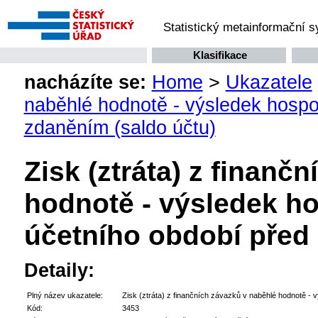
Statistický metainformační 
Klasifikace
nacházíte se:
Home
>
Ukazatele
naběhlé hodnotě - výsledek hosp
zdaněním (saldo účtu)
Zisk (ztráta) z finanč
hodnotě - výsledek h
účetního období před
Detaily:
Plný název ukazatele:
Zisk (ztráta) z finančních závazků v naběhlé hodnotě -
Kód:
3453