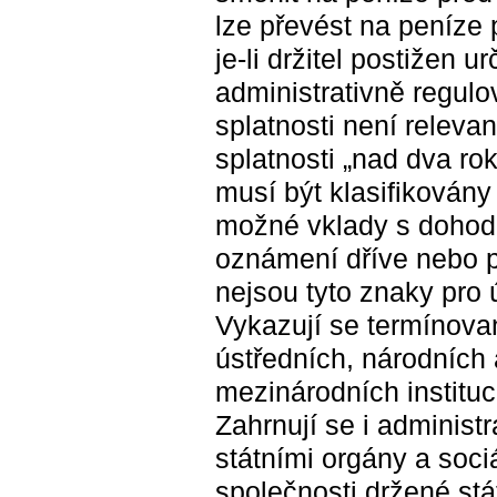
lze převést na peníze
je-li držitel postižen 
administrativně regulo
splatnosti není releva
splatnosti „nad dva ro
musí být klasifikovány 
možné vklady s dohodn
oznámení dříve nebo p
nejsou tyto znaky pro 
Vykazují se termínované
ústředních, národních a
mezinárodních institu
Zahrnují se i administ
státními orgány a soci
společnosti držené stá