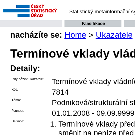
Statistický metainformační 
Klasifikace
nacházíte se:
Home
>
Ukazatele
Termínové vklady vlád
Detaily:
Plný název ukazatele:
Termínové vklady vládníc
Kód:
7814
Téma:
Podniková/strukturální st
Platnost:
01.01.2008 - 09.09.9999
Definice:
Termínové vklady předs
směnit na peníze pře