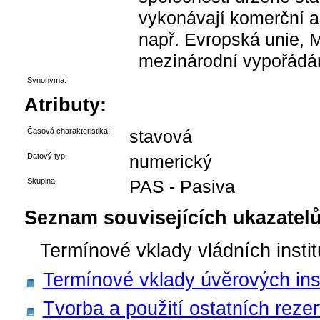
vykonávají komerční ak
např. Evropská unie, 
mezinárodní vypořádán
Synonyma:
Atributy:
Časová charakteristika:
stavová
Datový typ:
numerický
Skupina:
PAS - Pasiva
Seznam souvisejících ukazatelů
Termínové vklady vládních instit
Termínové vklady úvěrových inst
Tvorba a použití ostatních reze