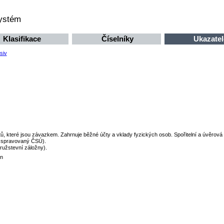
systém
Klasifikace
Číselníky
Ukazatel
siv
ntů, které jsou závazkem. Zahrnuje běžné účty a vklady fyzických osob. Spořitelní a úvěrová 
tů spravovaný ČSÚ).
ružstevní záložny).
en