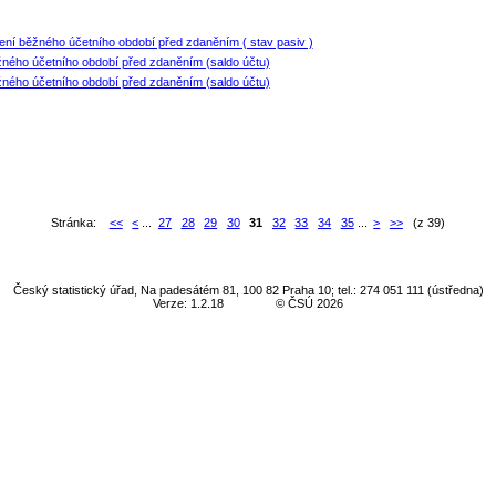
ření běžného účetního období před zdaněním ( stav pasiv )
žného účetního období před zdaněním (saldo účtu)
žného účetního období před zdaněním (saldo účtu)
Stránka:
<<
<
...
27
28
29
30
31
32
33
34
35
...
>
>>
(z 39)
Český statistický úřad, Na padesátém 81, 100 82 Praha 10; tel.: 274 051 111 (ústředna)
Verze: 1.2.18
© ČSÚ 2026