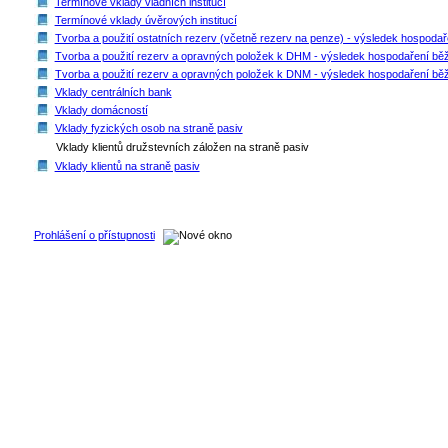
Termínové vklady vládních institucí
Termínové vklady úvěrových institucí
Tvorba a použití ostatních rezerv (včetně rezerv na penze) - výsledek hospoda
Tvorba a použití rezerv a opravných položek k DHM - výsledek hospodaření bě
Tvorba a použití rezerv a opravných položek k DNM - výsledek hospodaření bě
Vklady centrálních bank
Vklady domácností
Vklady fyzických osob na straně pasiv
Vklady klientů družstevních záložen na straně pasiv
Vklady klientů na straně pasiv
Prohlášení o přístupnosti