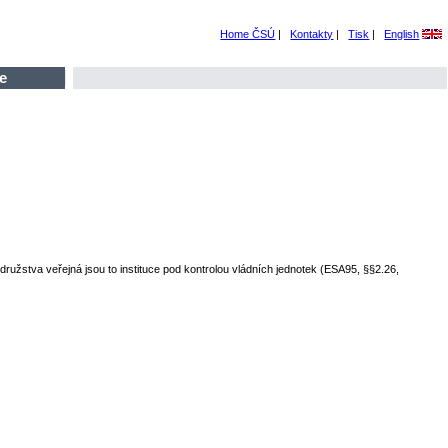
Home ČSÚ
|
Kontakty
|
Tisk
|
English
e
družstva veřejná jsou to instituce pod kontrolou vládních jednotek (ESA95, §§2.26,