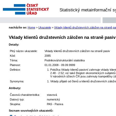
Statistický metainformační 
nacházíte se:
Home
>
Ukazatele
>
Vklady klientů družstevních záložen na straně pa
Vklady klientů družstevních záložen na straně pasiv
Detaily:
Plný název ukazatele:
Vklady klientů družstevních záložen na straně pasiv
Kód:
2085
Téma:
Podniková/strukturální statistika
Platnost:
01.01.2008 - 09.09.9999
Definice:
Položka Vklady klientů pasivní zahrnuje vklady klie
2.48 - 2.52; viz také Registr ekonomických subjek
V národních účtech ČR jsou zahrnuty kampeličky (d
Synonyma:
Vklady přijaté od členů a klientů družstevních zálož
Atributy:
Časová charakteristika:
stavová
Datový typ:
numerický
Skupina:
PAS - Pasiva
Seznam souvisejících ukazatelů: