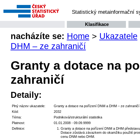
Statistický metainformační 
Klasifikace
nacházíte se:
Home
>
Ukazatele
DHM – ze zahraničí
Granty a dotace na p
zahraničí
Detaily:
Plný název ukazatele:
Granty a dotace na pořízení DNM a DHM – ze zahraničí
Kód:
2032
Téma:
Podniková/strukturální statistika
Platnost:
01.01.2008 - 09.09.9999
Definice:
Granty a dotace na pořízení DNM a DHM představuj
Dotace zůstává závazkem do okamžiku použití prost
cenu DNM nebo DHM.