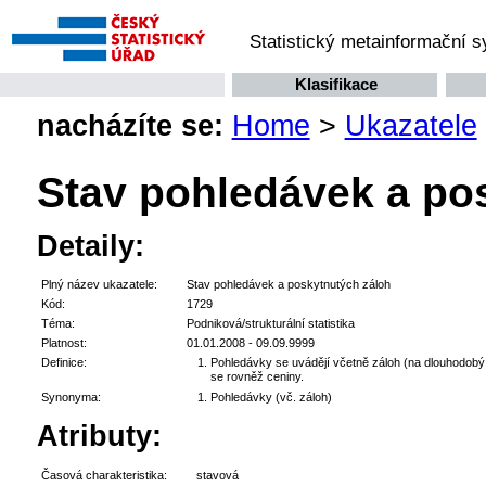
Statistický metainformační 
Klasifikace
nacházíte se:
Home
>
Ukazatele
Stav pohledávek a po
Detaily:
Plný název ukazatele:
Stav pohledávek a poskytnutých záloh
Kód:
1729
Téma:
Podniková/strukturální statistika
Platnost:
01.01.2008 - 09.09.9999
Definice:
Pohledávky se uvádějí včetně záloh (na dlouhodobý m
se rovněž ceniny.
Synonyma:
Pohledávky (vč. záloh)
Atributy:
Časová charakteristika:
stavová