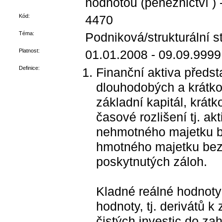
hodnotou (peněžnictví ) 
Kód:
4470
Téma:
Podniková/strukturální st
Platnost:
01.01.2008 - 09.09.9999
Definice:
Finanční aktiva předst
dlouhodobých a krátk
základní kapitál, krát
časové rozlišení tj. a
nehmotného majetku b
hmotného majetku bez
poskytnutých záloh.
Kladné reálné hodnoty 
hodnoty, tj. derivátů k
čistých investic do za