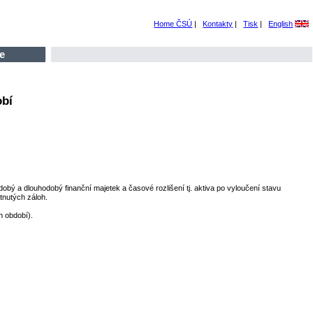
Home ČSÚ
|
Kontakty
|
Tisk
|
English
e
obí
bý a dlouhodobý finanční majetek a časové rozlišení tj. aktiva po vyloučení stavu
nutých záloh.
h období).