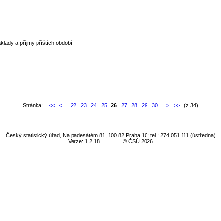
)
áklady a příjmy příštích období
Stránka:
<<
<
...
22
23
24
25
26
27
28
29
30
...
>
>>
(z 34)
Český statistický úřad, Na padesátém 81, 100 82 Praha 10; tel.: 274 051 111 (ústředna)
Verze: 1.2.18
© ČSÚ 2026