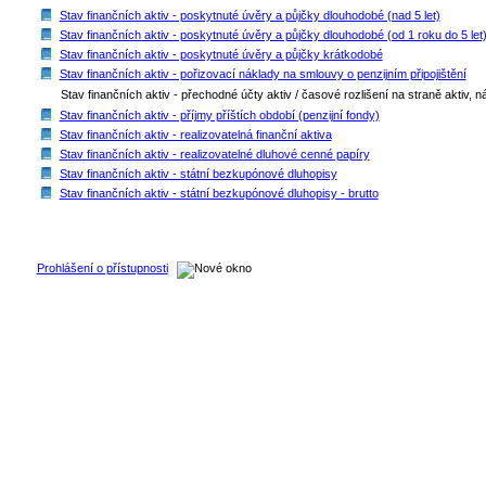
Stav finančních aktiv - poskytnuté úvěry a půjčky dlouhodobé (nad 5 let)
Stav finančních aktiv - poskytnuté úvěry a půjčky dlouhodobé (od 1 roku do 5 let
Stav finančních aktiv - poskytnuté úvěry a půjčky krátkodobé
Stav finančních aktiv - pořizovací náklady na smlouvy o penzijním připojištění
Stav finančních aktiv - přechodné účty aktiv / časové rozlišení na straně aktiv, n
Stav finančních aktiv - příjmy příštích období (penzijní fondy)
Stav finančních aktiv - realizovatelná finanční aktiva
Stav finančních aktiv - realizovatelné dluhové cenné papíry
Stav finančních aktiv - státní bezkupónové dluhopisy
Stav finančních aktiv - státní bezkupónové dluhopisy - brutto
Prohlášení o přístupnosti