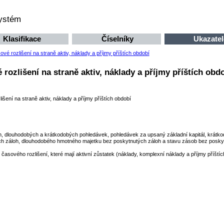
systém
Klasifikace
Číselníky
Ukazatel
ové rozlišení na straně aktiv, náklady a příjmy příštích období
 rozlišení na straně aktiv, náklady a příjmy příštích obd
išení na straně aktiv, náklady a příjmy příštích období
h, dlouhodobých a krátkodobých pohledávek, pohledávek za upsaný základní kapitál, krátkodo
 záloh, dlouhodobého hmotného majetku bez poskytnutých záloh a stavu zásob bez poskyt
časového rozlišení, které mají aktivní zůstatek (náklady, komplexní náklady a příjmy příštíc