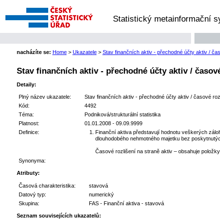
Statistický metainformační 
nacházíte se:
Home
>
Ukazatele
>
Stav finančních aktiv - přechodné účty aktiv / čas
Stav finančních aktiv - přechodné účty aktiv / časové
Detaily:
Plný název ukazatele:
Stav finančních aktiv - přechodné účty aktiv / časové rozl
Kód:
4492
Téma:
Podniková/strukturální statistika
Platnost:
01.01.2008 - 09.09.9999
Definice:
Finanční aktiva představují hodnotu veškerých zálo
dlouhodobého nehmotného majetku bez poskytnutých
Časové rozlišení na straně aktiv – obsahuje položky 
Synonyma:
Atributy:
Časová charakteristika:
stavová
Datový typ:
numerický
Skupina:
FAS - Finanční aktiva - stavová
Seznam souvisejících ukazatelů: